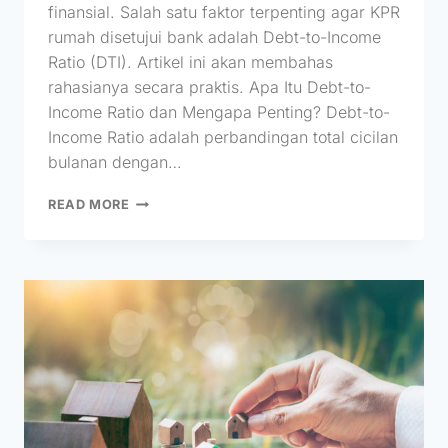
finansial. Salah satu faktor terpenting agar KPR
rumah disetujui bank adalah Debt-to-Income
Ratio (DTI). Artikel ini akan membahas
rahasianya secara praktis. Apa Itu Debt-to-
Income Ratio dan Mengapa Penting? Debt-to-
Income Ratio adalah perbandingan total cicilan
bulanan dengan…
READ MORE