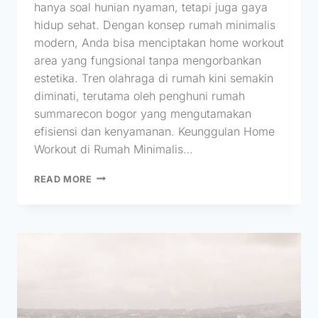
hanya soal hunian nyaman, tetapi juga gaya
hidup sehat. Dengan konsep rumah minimalis
modern, Anda bisa menciptakan home workout
area yang fungsional tanpa mengorbankan
estetika. Tren olahraga di rumah kini semakin
diminati, terutama oleh penghuni rumah
summarecon bogor yang mengutamakan
efisiensi dan kenyamanan. Keunggulan Home
Workout di Rumah Minimalis…
READ MORE