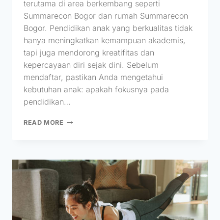
terutama di area berkembang seperti
Summarecon Bogor dan rumah Summarecon
Bogor. Pendidikan anak yang berkualitas tidak
hanya meningkatkan kemampuan akademis,
tapi juga mendorong kreatifitas dan
kepercayaan diri sejak dini. Sebelum
mendaftar, pastikan Anda mengetahui
kebutuhan anak: apakah fokusnya pada
pendidikan…
READ MORE