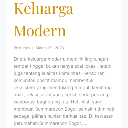
Keluarga
Modern
By
Admin
March 29, 2026
Di era keluarga modern, memilih lingkungan
tempat tinggal bukan hanya soal lokasi, tetapi
juga tentang kualitas komunitas. Kehadiran
komunitas positif mampu membentuk
ekosistem yang mendukung tumbuh kembang
anak, relasi sosial yang sehat, serta peluang
kolaborasi bagi orang tua. Hal inilah yang
membuat Summarecon Bogor semakin diminati
sebagai pilihan hunian berkualitas. Di kawasan
perumahan Summarecon Bogor,…