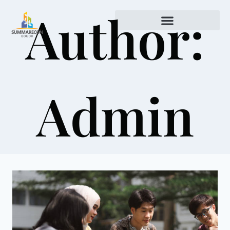
Author:
Admin