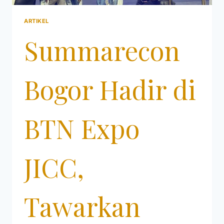
ARTIKEL
Summarecon
Bogor Hadir di
BTN Expo
JICC,
Tawarkan