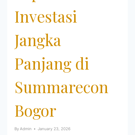
Investasi
Jangka
Panjang di
Summarecon
Bogor
By
Admin
January 23, 2026