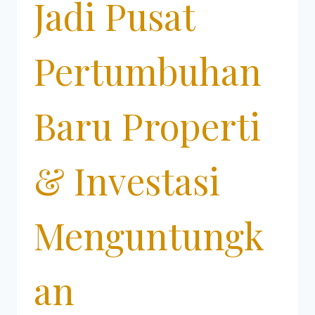
Jadi Pusat
Pertumbuhan
Baru Properti
& Investasi
Menguntungk
an