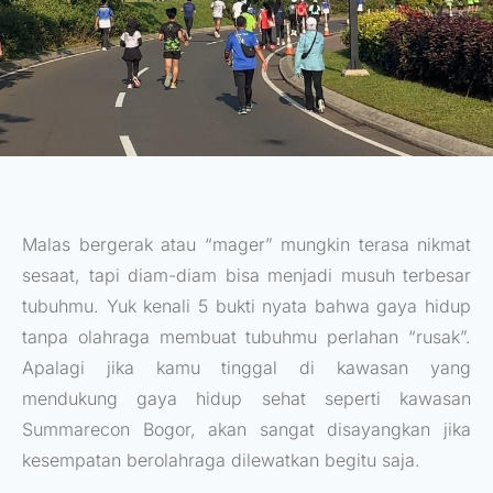
Malas bergerak atau “mager” mungkin terasa nikmat
sesaat, tapi diam-diam bisa menjadi musuh terbesar
tubuhmu. Yuk kenali 5 bukti nyata bahwa gaya hidup
tanpa olahraga membuat tubuhmu perlahan “rusak”.
Apalagi jika kamu tinggal di kawasan yang
mendukung gaya hidup sehat seperti kawasan
Summarecon Bogor, akan sangat disayangkan jika
kesempatan berolahraga dilewatkan begitu saja.