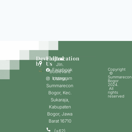
Developed
Follow
Location
by
Us
Jln.
Facebook
Copyright
Boulevard
©
Summarecon
Instagram
Utama,
Bogor
2024.
Summarecon
All
Bogor, Kec.
rights
reserved
Sukaraja,
Kabupaten
Bogor, Jawa
Barat 16710
(+62)