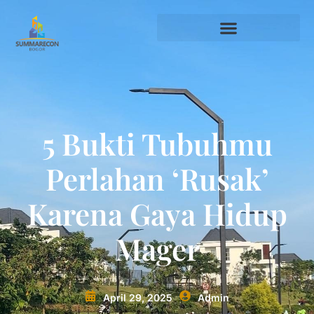
5 Bukti Tubuhmu
Perlahan ‘Rusak’
Karena Gaya Hidup
Mager
April 29, 2025
Admin