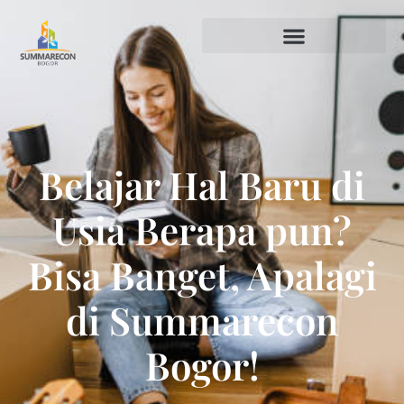
Belajar Hal Baru di
Usia Berapa pun?
Bisa Banget, Apalagi
di Summarecon
Bogor!