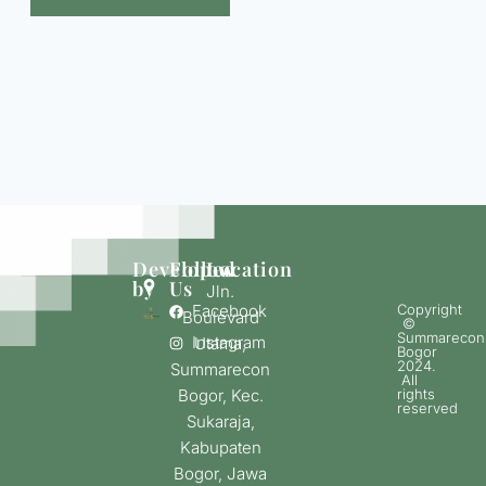
Developed
Follow
Location
by
Us
Jln.
Facebook
Copyright
Boulevard
©
Summarecon
Instagram
Utama,
Bogor
2024.
Summarecon
All
Bogor, Kec.
rights
reserved
Sukaraja,
Kabupaten
Bogor, Jawa