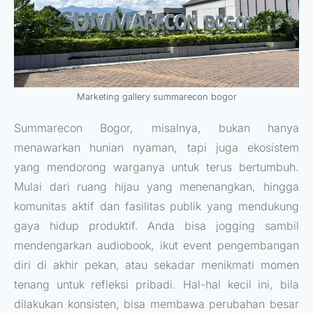
Marketing gallery summarecon bogor
Summarecon Bogor, misalnya, bukan hanya
menawarkan hunian nyaman, tapi juga ekosistem
yang mendorong warganya untuk terus bertumbuh.
Mulai dari ruang hijau yang menenangkan, hingga
komunitas aktif dan fasilitas publik yang mendukung
gaya hidup produktif. Anda bisa jogging sambil
mendengarkan audiobook, ikut event pengembangan
diri di akhir pekan, atau sekadar menikmati momen
tenang untuk refleksi pribadi. Hal-hal kecil ini, bila
dilakukan konsisten, bisa membawa perubahan besar