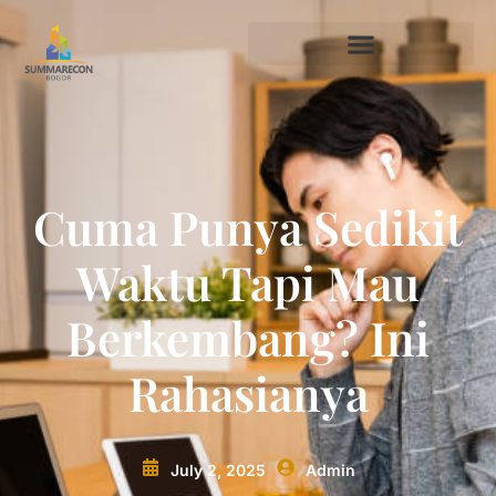
Cuma Punya Sedikit
Waktu Tapi Mau
Berkembang? Ini
Rahasianya
July 2, 2025
Admin