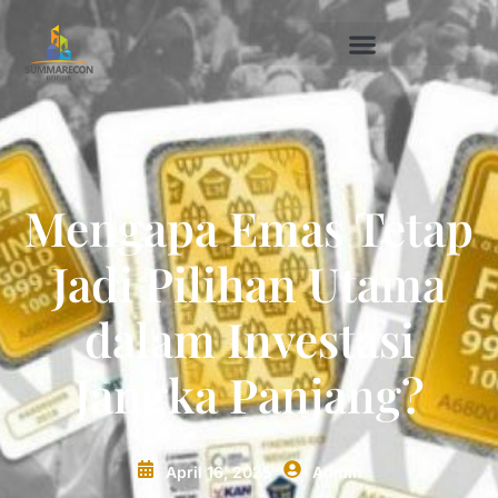
Mengapa Emas Tetap
Jadi Pilihan Utama
dalam Investasi
Jangka Panjang?
April 16, 2025
Admin