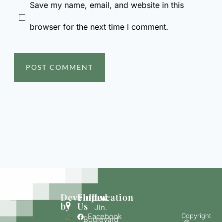
Save my name, email, and website in this
browser for the next time I comment.
Developed
Follow
Location
by
Us
Jln.
Facebook
Copyright
Boulevard