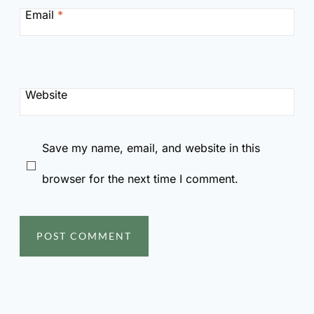
Email
*
Website
Save my name, email, and website in this
browser for the next time I comment.