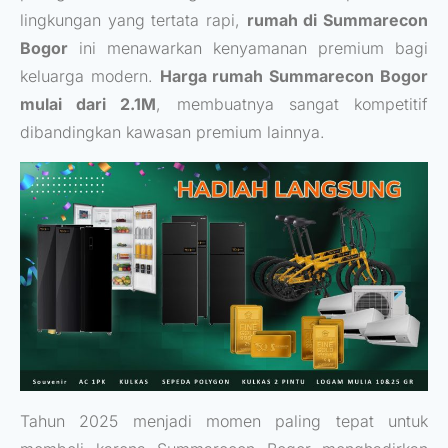
lingkungan yang tertata rapi,
rumah di Summarecon
Bogor
ini menawarkan kenyamanan premium bagi
keluarga modern.
Harga rumah Summarecon Bogor
mulai dari 2.1M
, membuatnya sangat kompetitif
dibandingkan kawasan premium lainnya.
Tahun 2025 menjadi momen paling tepat untuk