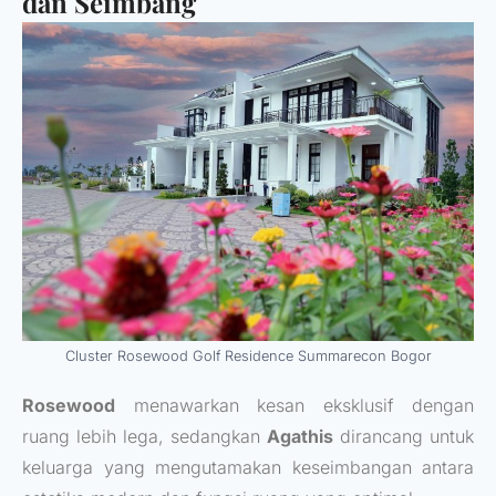
dan Seimbang
Cluster Rosewood Golf Residence Summarecon Bogor
Rosewood
menawarkan kesan eksklusif dengan
ruang lebih lega, sedangkan
Agathis
dirancang untuk
keluarga yang mengutamakan keseimbangan antara