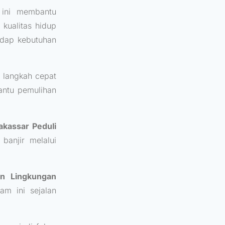
 ini membantu
kualitas hidup
dap kebutuhan
 langkah cepat
antu pemulihan
kassar Peduli
anjir melalui
an Lingkungan
m ini sejalan