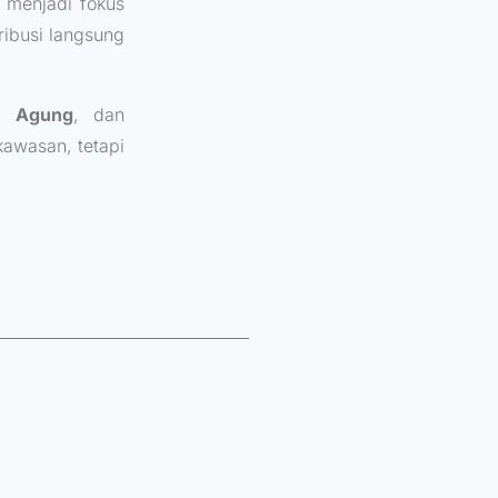
menjadi fokus
ribusi langsung
n Agung
, dan
awasan, tetapi