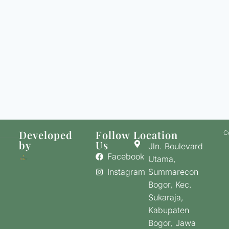
Developed
Follow
Location
C
by
Us
Jln. Boulevard
Facebook
Utama,
Instagram
Summarecon
Bogor, Kec.
Sukaraja,
Kabupaten
Bogor, Jawa