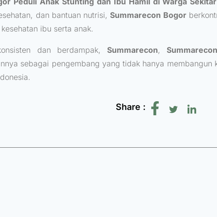
r Peduli Anak Stunting dan Ibu Hamil di Warga Sekitar
esehatan, dan bantuan nutrisi,
Summarecon Bogor
berkont
kesehatan ibu serta anak.
konsisten dan berdampak,
Summarecon
,
Summareco
nnya sebagai pengembang yang tidak hanya membangun k
donesia.
Share :