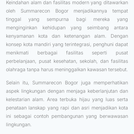
Keindahan alam dan fasilitas modern yang ditawarkan
oleh Summarecon Bogor menjadikannya tempat
tinggal yang sempurna bagi mereka yang
menginginkan kehidupan yang seimbang antara
kenyamanan kota dan ketenangan alam. Dengan
konsep kota mandiri yang terintegrasi, penghuni dapat
menikmati berbagai fasilitas seperti pusat
perbelanjaan, pusat kesehatan, sekolah, dan fasilitas
olahraga tanpa harus meninggalkan kawasan tersebut.
Selain itu, Summarecon Bogor juga memperhatikan
aspek lingkungan dengan menjaga keberlanjutan dan
kelestarian alam. Area terbuka hijau yang luas serta
penataan lanskap yang rapi dan asri menjadikan kota
ini sebagai contoh pembangunan yang berwawasan
lingkungan.