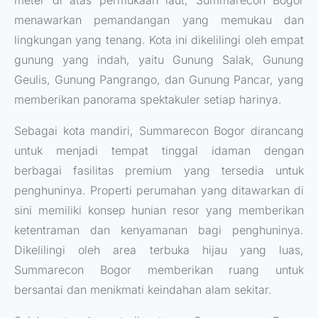
meter di atas permukaan laut, Summarecon Bogor
menawarkan pemandangan yang memukau dan
lingkungan yang tenang. Kota ini dikelilingi oleh empat
gunung yang indah, yaitu Gunung Salak, Gunung
Geulis, Gunung Pangrango, dan Gunung Pancar, yang
memberikan panorama spektakuler setiap harinya.
Sebagai kota mandiri, Summarecon Bogor dirancang
untuk menjadi tempat tinggal idaman dengan
berbagai fasilitas premium yang tersedia untuk
penghuninya. Properti perumahan yang ditawarkan di
sini memiliki konsep hunian resor yang memberikan
ketentraman dan kenyamanan bagi penghuninya.
Dikelilingi oleh area terbuka hijau yang luas,
Summarecon Bogor memberikan ruang untuk
bersantai dan menikmati keindahan alam sekitar.