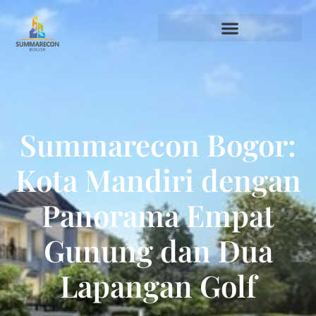
Summarecon Bogor:
Kota Mandiri dengan
Panorama Empat
Gunung dan Dua
Lapangan Golf