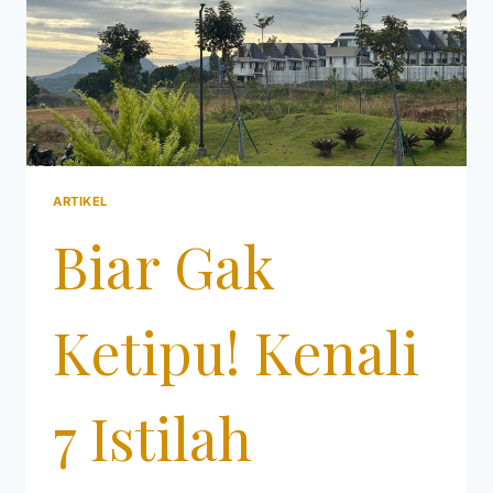
ARTIKEL
Biar Gak
Ketipu! Kenali
7 Istilah